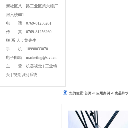
新社区八一路工业区第六幢厂
房六楼601
电 话：0769-81256261
传 真：0769-81256260
联 系 人：黄先生
手 机：18998033070
电子邮箱：marketing@slvt.cn
主 营：
机器视觉
|
工业镜
头
|
视觉识别系统
您的位置:
首页
->
应用案例
-> 食品和