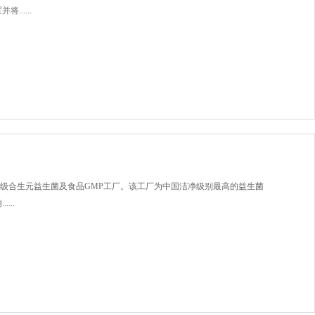
.....
10万级合生元益生菌及食品GMP工厂。该工厂为中国洁净级别最高的益生菌
...