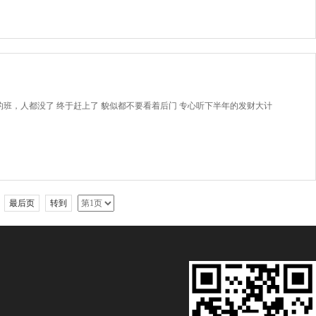
上的班，人都没了 终于赶上了 貌似都不要看着后门 专心听下半年的发财大计
最后页
转到