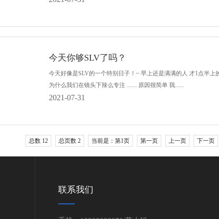
今天你够SLV了吗？
今天好像是SLV的一个特别日子！~ 早上还是满满的人 才1点半
为什么我们在镜头下辣么专注 ....... 原因很简单 我......
2021-07-31
总数 12
总页数 2
当前是：第1页
第一页
上一页
下一页
联系我们