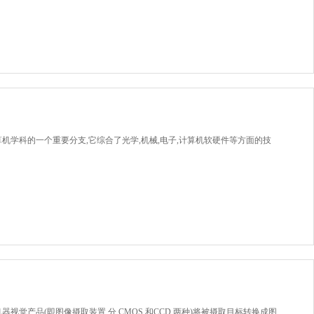
机学科的一个重要分支,它综合了光学,机械,电子,计算机软硬件等方面的技
觉产品(即图像摄取装置,分 CMOS 和CCD 两种)将被摄取目标转换成图