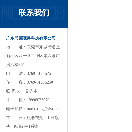
联系我们
广东尚菱视界科技有限公司
地 址：东莞市东城街道立
新社区八一路工业区第六幢厂
房六楼601
电 话：0769-81256261
传 真：0769-81256260
联 系 人：黄先生
手 机：18998033070
电子邮箱：marketing@slvt.cn
主 营：
机器视觉
|
工业镜
头
|
视觉识别系统