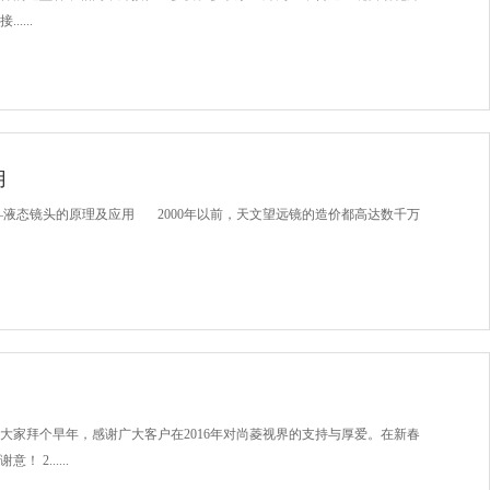
...
用
为镜——液态镜头的原理及应用 2000年以前，天文望远镜的造价都高达数千万
大家拜个早年，感谢广大客户在2016年对尚菱视界的支持与厚爱。在新春
2......